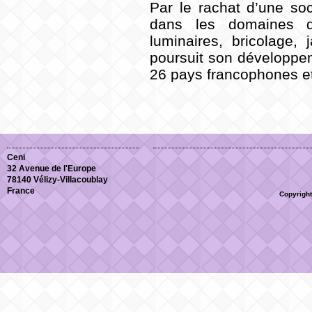
Par le rachat d’une so
dans les domaines du 
luminaires, bricolage,
poursuit son développem
26 pays francophones et 
Nous continuons à étoff
proposer une gamme de 
Vous recherchez une so
Ceni
32 Avenue de l'Europe
charge la globalité de 
78140 Vélizy-Villacoublay
France
Copyright
Une équipe compétente e
partenaire idéal de vos 
Alec Cassam-Chenai
Directeur général
.